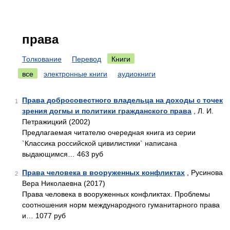
права
Толкование
Перевод
Книги
все
электронные книги
аудиокниги
Права добросовестного владельца на доходы с точек
1
зрения догмы и политики гражданского права
, Л. И.
Петражицкий (2002)
Предлагаемая читателю очередная книга из серии
`Классика российской цивилистики` написана
выдающимся… 463 руб
Права человека в вооруженных конфликтах
, Русинова
2
Вера Николаевна (2017)
Права человека в вооруженных конфликтах. Проблемы
соотношения норм международного гуманитарного права
и… 1077 руб