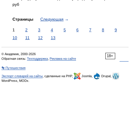
руб
Страницы
Следующая
→
1
2
3
4
5
6
7
8
9
10
11
12
13
© Академик, 2000-2026
18+
Обратная связь:
Техподдержка
,
Реклама на сайте
👣 Путешествия
Экспорт словарей на сайты
, сделанные на PHP,
Joomla,
Drupal,
WordPress, MODx.