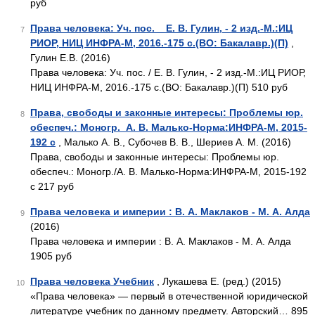
руб
Права человека: Уч. пос. _ Е. В. Гулин, - 2 изд.-М.:ИЦ
7
РИОР, НИЦ ИНФРА-М, 2016.-175 с.(ВО: Бакалавр.)(П)
,
Гулин Е.В. (2016)
Права человека: Уч. пос. / Е. В. Гулин, - 2 изд.-М.:ИЦ РИОР,
НИЦ ИНФРА-М, 2016.-175 с.(ВО: Бакалавр.)(П) 510 руб
Права, свободы и законные интересы: Проблемы юр.
8
обеспеч.: Моногр._А. В. Малько-Норма:ИНФРА-М, 2015-
192 с
, Малько А. В., Субочев В. В., Шериев А. М. (2016)
Права, свободы и законные интересы: Проблемы юр.
обеспеч.: Моногр./А. В. Малько-Норма:ИНФРА-М, 2015-192
с 217 руб
Права человека и империи : В. А. Маклаков - М. А. Алда
9
(2016)
Права человека и империи : В. А. Маклаков - М. А. Алда
1905 руб
Права человека Учебник
, Лукашева Е. (ред.) (2015)
10
«Права человека» — первый в отечественной юридической
литературе учебник по данному предмету. Авторский… 895