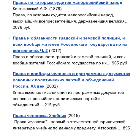
Права, по которым судится малороссийский народ
,
3
Кистяковский А.Ф. (1879)
Права, по которым судится малороссийский народ,
высочайшим всепресветлейшия, державнейшия великия…
2076 руб
Права и обязанности градской и земской полиций, и
4
всех вообще жителей Российскаго государства по их
состояниям. Ч. 2
(2012)
Права и обязанности градской и земской полиций, и всех
вообще жителей Российскаго государства по их… 965 руб
Права и свободы человека в программных документах
5
основных политических партий и объединений
России. XX век
(2002)
Книга включает извлечения из программных документов
основных российских политических партий и
объединений… 215 руб
Права человека. Учебник
(2015)
6
"Права человека" - первый в отечественной юридической
литературе учебник по данному предмету. Авторский… 895